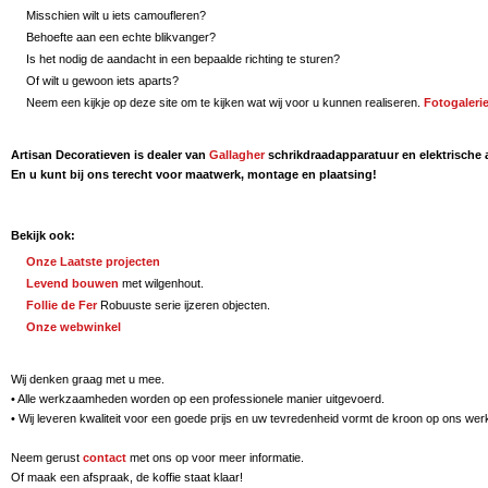
Misschien wilt u iets camoufleren?
Behoefte aan een echte blikvanger?
Is het nodig de aandacht in een bepaalde richting te sturen?
Of wilt u gewoon iets aparts?
Neem een kijkje op deze site om te kijken wat wij voor u kunnen realiseren.
Fotogaleri
Artisan Decoratieven is dealer van
Gallagher
schrikdraadapparatuur en elektrische a
En u kunt bij ons terecht voor maatwerk, montage en plaatsing!
Bekijk ook:
Onze Laatste projecten
Levend bouwen
met wilgenhout.
Follie de Fer
Robuuste serie ijzeren objecten.
Onze webwinkel
Wij denken graag met u mee.
• Alle werkzaamheden worden op een professionele manier uitgevoerd.
• Wij leveren kwaliteit voor een goede prijs en uw tevredenheid vormt de kroon op ons wer
Neem gerust
contact
met ons op voor meer informatie.
Of maak een afspraak, de koffie staat klaar!